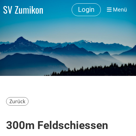
SV Zumikon
Login
Menü
Zurück
300m Feldschiessen